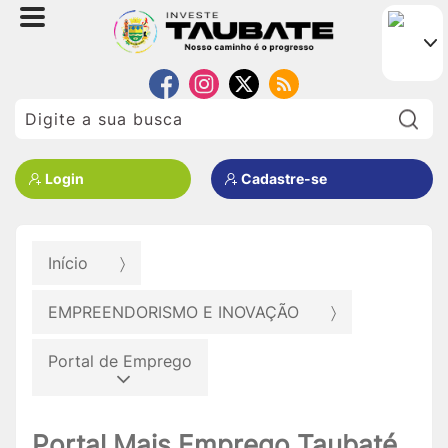
Pe
Login
Cadastre-se
Início
EMPREENDORISMO E INOVAÇÃO
Portal de Emprego
Portal Mais Emprego Taubaté