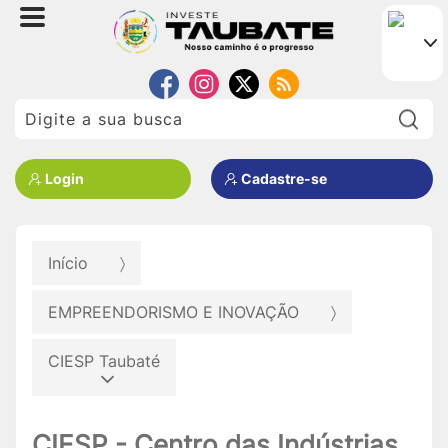
Pe
Login
Cadastre-se
Início
EMPREENDORISMO E INOVAÇÃO
CIESP Taubaté
CIESP - Centro das Indústrias