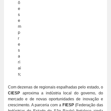
õ
e
s
e
m
p
r
e
s
a
ri
ai
s;
Com dezenas de regionais espalhadas pelo estado, o
CIESP
aproxima a indústria local do governo, do
mercado e de novas oportunidades de inovação e
crescimento. A parceria com a
FIESP
(Federação das
Indústrias do Estado de São Paulo) fortalece ainda